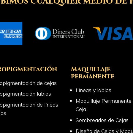
ibimos cualquier medio de 
ropigmentación
Maquillaje
permanente
opigmentación de cejas
Líneas y labios
opigmentación labios
Maquillaje Permanente
opigmentación de líneas
Ceja
jos
Sombreados de Cejas
Diseño de Cejas y Maqui