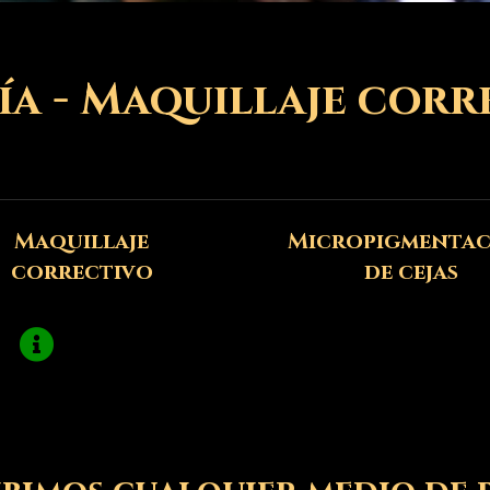
ía - Maquillaje corr
Maquillaje
Micropigmenta
correctivo
de cejas
No hay información disponible en esta sección.