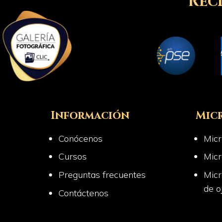
Rec
Información
Mic
Conócenos
Micr
Cursos
Micr
Preguntas frecuentes
Micr
de o
Contáctenos